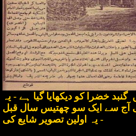
نبد خضرا کو دیکھایا گیا ہے - یہ
دے کو حاصل ہوا جس نے دسمبر ١٨٨٠ میں یعنی آج سے ایک سو چھتیس سال قبل
یہ اولین تصویر شایع کی -