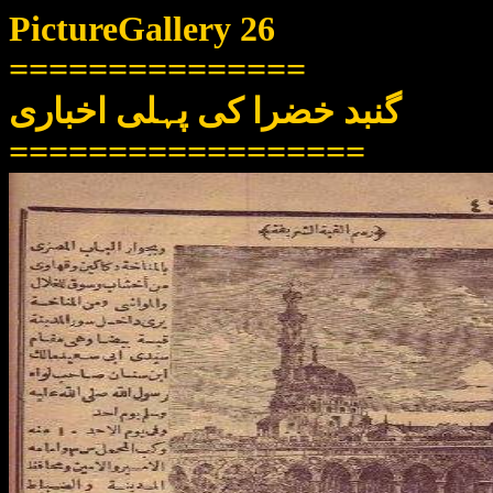
PictureGallery 26
===============
گنبد خضرا کی پہلی اخباری
==================