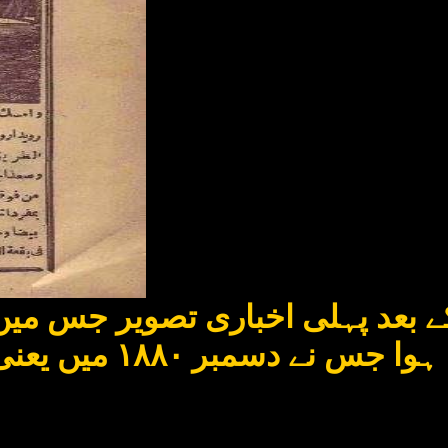
ے بعد پہلی اخباری تصویر جس میں گ
اعزاز ایک مصری جری